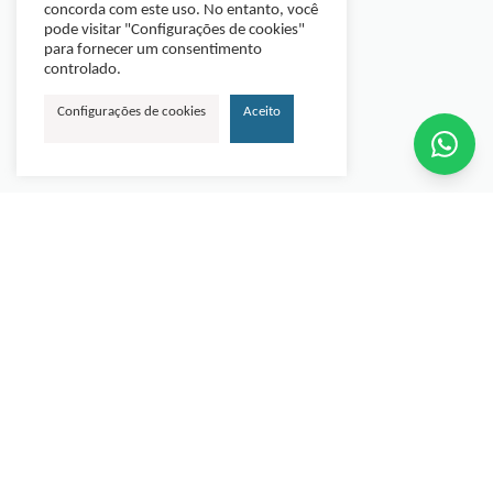
concorda com este uso. No entanto, você
pode visitar "Configurações de cookies"
para fornecer um consentimento
controlado.
Configurações de cookies
Aceito
Referência em manutenção de equipamentos de
videocirurgia, atuando com alto padrão técnico em
óticas, instrumentais e equipamentos eletrônicos. Mais
de 14 anos de experiência atendendo hospitais e clínicas
em todo o Brasil.